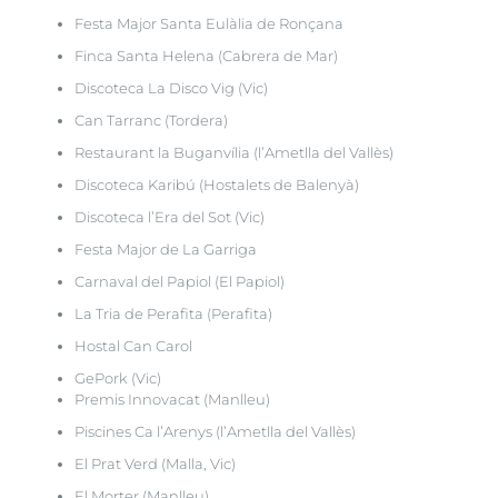
Festa Major Santa Eulàlia de Ronçana
Finca Santa Helena (Cabrera de Mar)
Discoteca La Disco Vig (Vic)
Can Tarranc (Tordera)
Restaurant la Buganvília (l’Ametlla del Vallès)
Discoteca Karibú (Hostalets de Balenyà)
Discoteca l’Era del Sot (Vic)
Festa Major de La Garriga
Carnaval del Papiol (El Papiol)
La Tria de Perafita (Perafita)
Hostal Can Carol
GePork (Vic)
Premis Innovacat (Manlleu)
Piscines Ca l’Arenys (l’Ametlla del Vallès)
El Prat Verd (Malla, Vic)
El Morter (Manlleu)