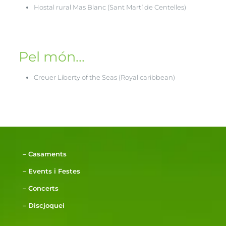
Hostal rural Mas Blanc (Sant Martí de Centelles)
Pel món...
Creuer Liberty of the Seas (Royal caribbean)
–
Casaments
–
Events i Festes
–
Concerts
–
Discjoquei